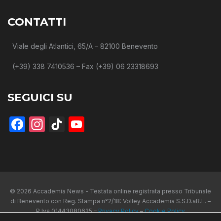
CONTATTI
Viale degli Atlantici, 65/A – 82100 Benevento
(+39) 338 7410536 – Fax (+39) 06 23318693
SEGUICI SU
Facebook
Instagram
TikTok
YouTube
© 2026 Accademia News - Testata online registrata presso Tribunale
di Benevento con Reg. Stampa n°2/18: Volley Accademia S.S.D.aR.L. –
P.Iva 01443080625 –
Privacy Policy
–
Cookie Policy