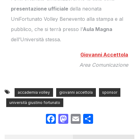
presentazione ufficiale
della neonata
UniFortunato Volley Benevento alla stampa e al
pubblico, che si terrà presso l’
Aula Magna
dell’Università stessa.
Giovanni Accettola
Area Comunicazione
accademia volley
giovanni accettola
sponsor
università giustino fortunato
Facebook
Mastodon
Email
Condividi