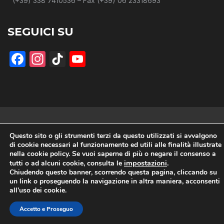
(+39) 338 7410536 – Fax (+39) 06 23318693
SEGUICI SU
Facebook
Instagram
TikTok
YouTube
© 2026 Accademia News - Testata online registrata presso Tribunale
Questo sito o gli strumenti terzi da questo utilizzati si avvalgono
di Benevento con Reg. Stampa n°2/18: Volley Accademia S.S.D.aR.L. –
di cookie necessari al funzionamento ed utili alle finalità illustrate
P.Iva 01443080625 –
Privacy Policy
–
Cookie Policy
nella cookie policy. Se vuoi saperne di più o negare il consenso a
impostazioni
.
tutti o ad alcuni cookie, consulta le
Chiudendo questo banner, scorrendo questa pagina, cliccando su
un link o proseguendo la navigazione in altra maniera, acconsenti
all’uso dei cookie.
Accetto e Proseguo