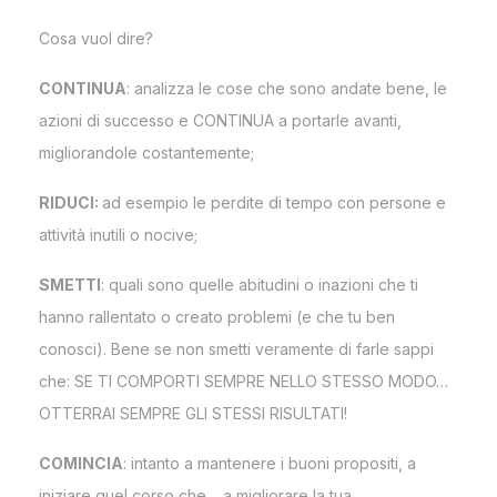
Cosa vuol dire?
CONTINUA
: analizza le cose che sono andate bene, le
azioni di successo e CONTINUA a portarle avanti,
migliorandole costantemente;
RIDUCI:
ad esempio le perdite di tempo con persone e
attività inutili o nocive;
SMETTI
: quali sono quelle abitudini o inazioni che ti
hanno rallentato o creato problemi (e che tu ben
conosci). Bene se non smetti veramente di farle sappi
che: SE TI COMPORTI SEMPRE NELLO STESSO MODO…
OTTERRAI SEMPRE GLI STESSI RISULTATI!
COMINCIA
: intanto a mantenere i buoni propositi, a
iniziare quel corso che… a migliorare la tua