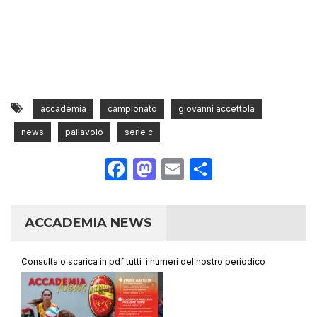
accademia
campionato
giovanni accettola
news
pallavolo
serie c
Facebook
Mastodon
Email
Condividi
ACCADEMIA NEWS
Consulta o scarica in pdf tutti i numeri del nostro periodico