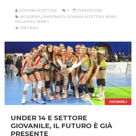
GIOVANNI ACCETTOLA
0
9 MAGGIO 2026
ACCADEMIA
,
CAMPIONATO
,
GIOVANNI ACCETTOLA
,
NEWS
,
PALLAVOLO
,
SERIE C
1178 VIEWS
GIOVANILI
UNDER 14 E SETTORE
GIOVANILE, IL FUTURO È GIÀ
PRESENTE