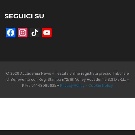
SEGUICI SU
Facebook
Instagram
TikTok
YouTube
© 2026 Accademia News - Testata online registrata presso Tribunale
di Benevento con Reg. Stampa n°2/18: Volley Accademia S.S.D.aR.L. –
P.Iva 01443080625 –
Privacy Policy
–
Cookie Policy