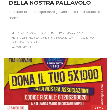
DELLA NOSTRA PALLAVOLO
Si chiude la prima esperienza giovanile alle Finali Scudetto
Under 16.
GIOVANNI ACCETTOLA
0
21 MAGGIO 2026
ACCADEMIA
,
CAMPIONATO
,
GIOVANNI ACCETTOLA
,
NEWS
,
PALLAVOLO
,
SERIE C
1189 VIEWS
VSMC