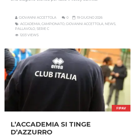
GIOVANNI ACCETTOLA
0
19 GIUGNO 2026
ACCADEMIA
,
CAMPIONATO
,
GIOVANNI ACCETTOLA
,
NEWS
,
PALLAVOLO
,
SERIE C
1203 VIEWS
FIPAV
L’ACCADEMIA SI TINGE
D’AZZURRO