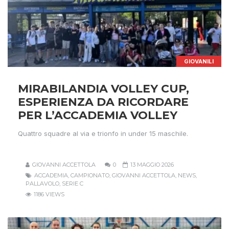
GIOVANILI
MIRABILANDIA VOLLEY CUP,
ESPERIENZA DA RICORDARE
PER L’ACCADEMIA VOLLEY
Quattro squadre al via e trionfo in under 15 maschile.
GIOVANNI ACCETTOLA
0
13 MAGGIO 2026
ACCADEMIA
,
CAMPIONATO
,
GIOVANNI ACCETTOLA
,
NEWS
,
PALLAVOLO
,
SERIE C
1186 VIEWS