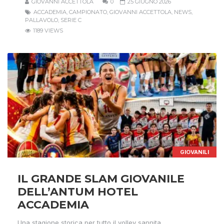
GIOVANNI ACCETTOLA
0
25 GIUGNO 2026
ACCADEMIA
,
CAMPIONATO
,
GIOVANNI ACCETTOLA
,
NEWS
,
PALLAVOLO
,
SERIE C
1189 VIEWS
GIOVANILI
IL GRANDE SLAM GIOVANILE
DELL’ANTUM HOTEL
ACCADEMIA
Una stagione storica per tutto il volley sannita.