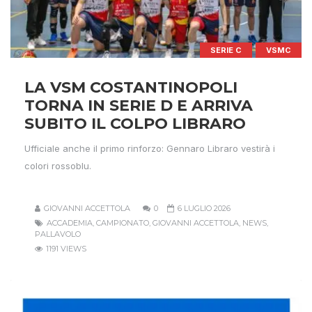
SERIE C
VSMC
LA VSM COSTANTINOPOLI
TORNA IN SERIE D E ARRIVA
SUBITO IL COLPO LIBRARO
Ufficiale anche il primo rinforzo: Gennaro Libraro vestirà i
colori rossoblu.
GIOVANNI ACCETTOLA
0
6 LUGLIO 2026
ACCADEMIA
,
CAMPIONATO
,
GIOVANNI ACCETTOLA
,
NEWS
,
PALLAVOLO
1191 VIEWS