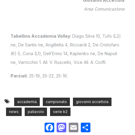
Giovanni Accettola
Area Comunicazione
Tabellino
Accademia Volley
: Diago Silva 10, Tufo (L2)
ne, De Santis ne, Angilletta 4, Ricciardi 2, De Cristofaro
(K) 5, Cona (L1), Dell’Ermo 14, Kaplenko ne, De Napoli
ne, Varricchio 1. All. V. Ruscello, Vice All. A. Cioffi.
Parziali
: 25-19, 25-22, 25-16.
accademia
campionato
giovanni accettola
news
pallavolo
serie b2
Facebook
Mastodon
Email
Condividi