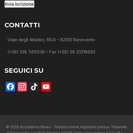
CONTATTI
Viale degli Atlantici, 65/A – 82100 Benevento
(+39) 338 7410536 – Fax (+39) 06 23318693
SEGUICI SU
Facebook
Instagram
TikTok
YouTube
© 2026 Accademia News - Testata online registrata presso Tribunale
di Benevento con Reg. Stampa n°2/18: Volley Accademia S.S.D.aR.L. –