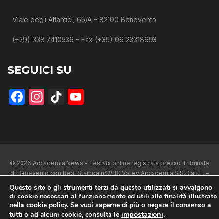
Viale degli Atlantici, 65/A – 82100 Benevento
(+39) 338 7410536 – Fax (+39) 06 23318693
SEGUICI SU
Facebook
Instagram
TikTok
YouTube
© 2026 Accademia News - Testata online registrata presso Tribunale
di Benevento con Reg. Stampa n°2/18: Volley Accademia S.S.D.aR.L. –
P.Iva 01443080625 –
Privacy Policy
–
Cookie Policy
Questo sito o gli strumenti terzi da questo utilizzati si avvalgono
di cookie necessari al funzionamento ed utili alle finalità illustrate
nella cookie policy. Se vuoi saperne di più o negare il consenso a
impostazioni
.
tutti o ad alcuni cookie, consulta le