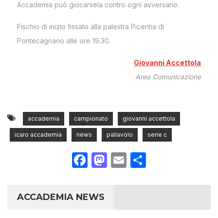
Accademia può giocarsela contro ogni avversario.
Fischio di inizio fissato alla palestra Picentia di
Pontecagnano alle ore 19.30.
Giovanni Accettola
Area Comunicazione
accademia
campionato
giovanni accettola
icaro accademia
news
pallavolo
serie c
Facebook
Mastodon
Email
Condividi
ACCADEMIA NEWS