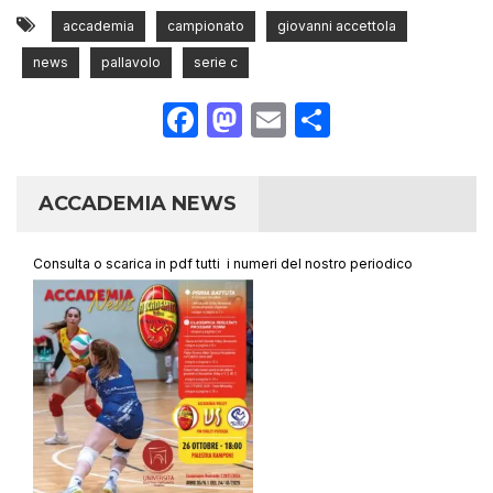
accademia
campionato
giovanni accettola
news
pallavolo
serie c
Facebook
Mastodon
Email
Condividi
ACCADEMIA NEWS
Consulta o scarica in pdf tutti i numeri del nostro periodico