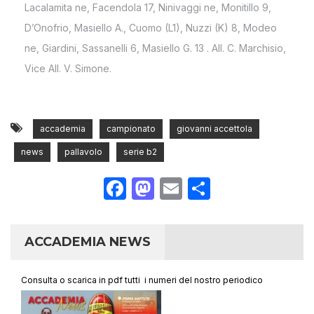
Lacalamita ne, Facendola 17, Ninivaggi ne, Monitillo 9,
D’Onofrio, Masiello A., Cuomo (L1), Nuzzi (K) 8, Modeo
ne, Giardini, Sassanelli 6, Masiello G. 13 . All. C. Marchisio,
Vice All. V. Simone.
accademia
campionato
giovanni accettola
news
pallavolo
serie b2
Facebook
Mastodon
Email
Condividi
ACCADEMIA NEWS
Consulta o scarica in pdf tutti i numeri del nostro periodico