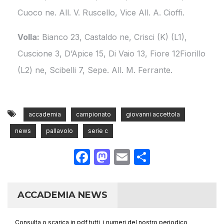
Cuoco ne. All. V. Ruscello, Vice All. A. Cioffi.
Volla:
Bianco 23, Castaldo ne, Crisci (K) (L1),
Cuscione 3, D’Apice 15, Di Vaio 13, Fiore 12Fiorillo
(L2) ne, Scibelli 7, Sepe. All. M. Ferrante.
accademia
campionato
giovanni accettola
news
pallavolo
serie c
Facebook
Mastodon
Email
Condividi
ACCADEMIA NEWS
Consulta o scarica in pdf tutti i numeri del nostro periodico