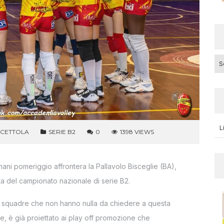
Cat
L
CCETTOLA
SERIE B2
0
1398 VIEWS
ani pomeriggio affrontera la Pallavolo Bisceglie (BA),
ata del campionato nazionale di serie B2.
due squadre che non hanno nulla da chiedere a questa
one, è già proiettato ai play off promozione che