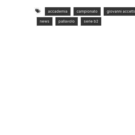
accademia
campionato
giovanni accett
news
pallavolo
serie b2