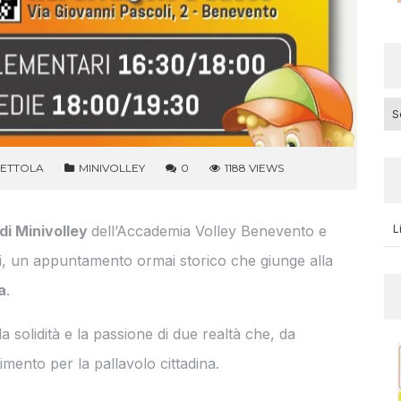
Cat
CETTOLA
MINIVOLLEY
0
1188 VIEWS
 di Minivolley
dell’Accademia Volley Benevento e
L
li, un appuntamento ormai storico che giunge alla
a
.
 solidità e la passione di due realtà che, da
mento per la pallavolo cittadina.