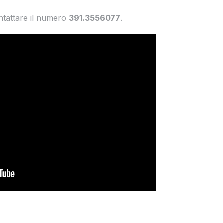
ontattare il numero
391.3556077
.