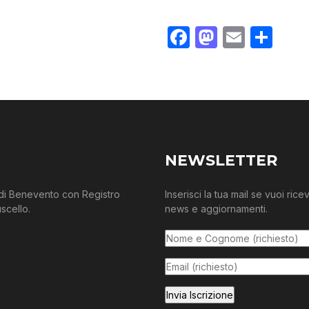
Facebook
Mastodo
Email
Con
NEWSLETTER
e di Benevento con Registro
Inserisci la tua mail se vuoi ric
scello.
news e aggiornamenti.