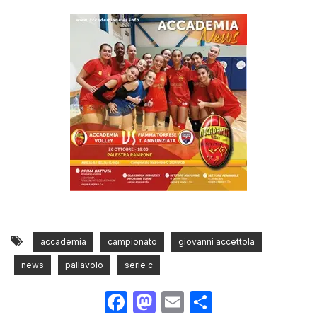
accademia
campionato
giovanni accettola
news
pallavolo
serie c
Facebook
Mastodon
Email
Condividi