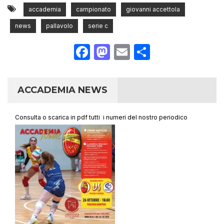
accademia
campionato
giovanni accettola
news
pallavolo
serie c
Facebook
Mastodon
Email
Condividi
ACCADEMIA NEWS
Consulta o scarica in pdf tutti i numeri del nostro periodico