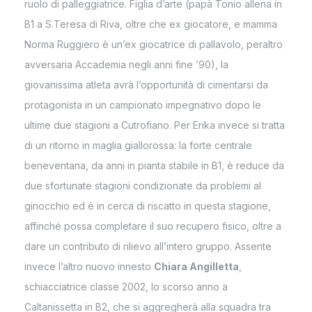
ruolo di palleggiatrice. Figlia d’arte (papà Tonio allena in
B1 a S.Teresa di Riva, oltre che ex giocatore, e mamma
Norma Ruggiero è un’ex giocatrice di pallavolo, peraltro
avversaria Accademia negli anni fine ’90), la
giovanissima atleta avrà l’opportunità di cimentarsi da
protagonista in un campionato impegnativo dopo le
ultime due stagioni a Cutrofiano. Per Erika invece si tratta
di un ritorno in maglia giallorossa: la forte centrale
beneventana, da anni in pianta stabile in B1, è reduce da
due sfortunate stagioni condizionate da problemi al
ginocchio ed è in cerca di riscatto in questa stagione,
affinché possa completare il suo recupero fisico, oltre a
dare un contributo di rilievo all’intero gruppo. Assente
invece l’altro nuovo innesto
Chiara Angilletta
,
schiacciatrice classe 2002, lo scorso anno a
Caltanissetta in B2, che si aggregherà alla squadra tra