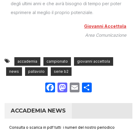
degli ultimi anni e che avrà bisogno di tempo per poter
esprimere al meglio il proprio potenziale.
Giovanni Accettola
Area Comunicazione
accademia
campionato
giovanni accettola
news
pallavolo
serie b2
Facebook
Mastodon
Email
Condividi
ACCADEMIA NEWS
Consulta o scarica in pdf tutti i numeri del nostro periodico