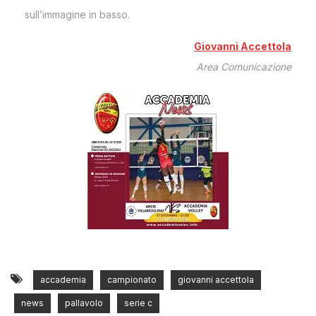
sull’immagine in basso.
Giovanni Accettola
Area Comunicazione
accademia
campionato
giovanni accettola
news
pallavolo
serie c